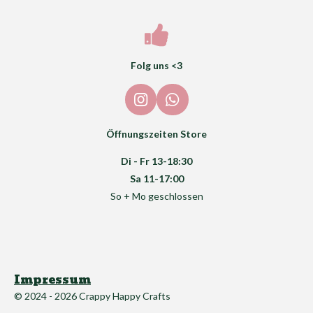
Folg uns <3
I
W
n
h
s
a
Öffnungszeiten Store
t
t
a
s
Di - Fr 13-18:30
g
A
Sa 11-17:00
r
p
So + Mo geschlossen
a
p
m
Impressum
© 2024 - 2026 Crappy Happy Crafts