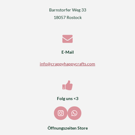
Barnstorfer Weg 33
18057 Rostock
E-Mail
info@crappyhappycrafts.com
Folg uns <3
I
W
n
h
s
a
Öffnungszeiten Store
t
t