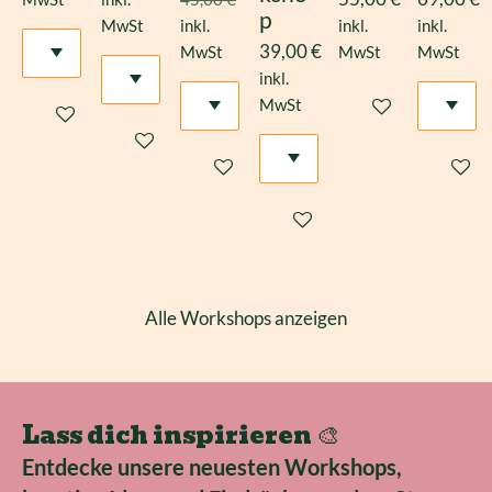
p
MwSt
inkl.
inkl.
inkl.
39,00 €
MwSt
MwSt
MwSt
inkl.
Bei Verfügbarkeit
MwSt
In den Warenkorb
In den Warenkorb
In den Warenkorb
In den 
In den Warenkorb
Alle Workshops anzeigen
Lass dich inspirieren 🎨
Entdecke unsere neuesten Workshops,