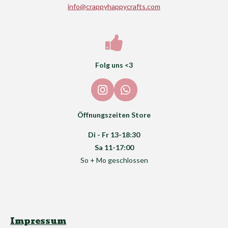
info@crappyhappycrafts.com
Folg uns <3
I
W
n
h
s
a
Öffnungszeiten Store
t
t
a
s
Di - Fr 13-18:30
g
A
Sa 11-17:00
r
p
So + Mo geschlossen
a
p
m
Impressum