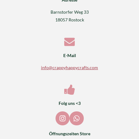
Barnstorfer Weg 33
18057 Rostock
E-Mail
info@crappyhappycrafts.com
Folg uns <3
I
W
n
h
s
a
Öffnungszeiten Store