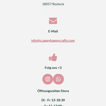
18057 Rostock
E-Mail
info@crappyhappycrafts.com
Folg uns <3
I
W
n
h
s
a
Öffnungszeiten Store
t
t
a
s
Di - Fr 13-18:30
g
A
Sa 11-17:00