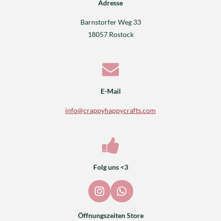
Adresse
Barnstorfer Weg 33
18057 Rostock
E-Mail
info@crappyhappycrafts.com
Folg uns <3
I
W
n
h
s
a
Öffnungszeiten Store