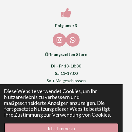
Folg uns <3
I
W
n
h
s
a
Öffnungszeiten Store
t
t
a
s
Di - Fr 13-18:30
g
A
Sa 11-17:00
r
p
So + Mo geschlossen
a
p
m
Diese Website verwendet Cookies, um Ihr
Nutzererlebnis zu verbessern und
maßgeschneiderte Anzeigen anzuzeigen. Die
fortgesetzte Nutzung dieser Website bestätigt
Ihre Zustimmung zur Verwendung von Cookies.
Impressum
© 2024 - 2026 Crappy Happy Crafts
Ich stimme zu